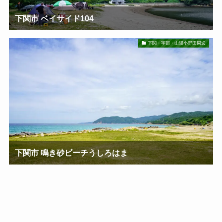
下関市 ベイサイド104
下関・宇部・山陽小野田周辺
下関市 鳴き砂ビーチうしろはま