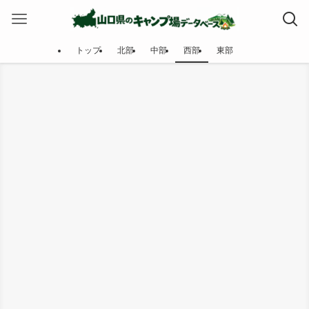
トップ
北部
中部
西部
東部