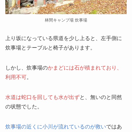
林間キャンプ場 炊事場
上り坂になっている県道を少し上ると、左手側に
炊事場とテーブルと椅子があります。
しかし、炊事場の
かまどには石が積まれており、
利用不可
。
水道は蛇口を回しても水が出ず
と、無いのと同然
の状態でした。
炊事場の近くに小川が流れているのが救い
ではあ