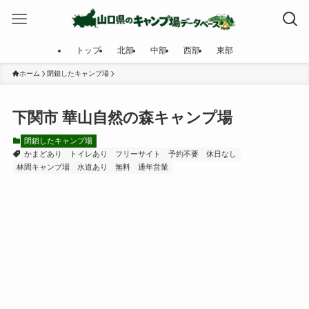
トップ
北部
中部
西部
東部
ホーム
閉鎖したキャンプ場
下関市 華山自然の森キャンプ場
閉鎖したキャンプ場
かまどあり
トイレあり
フリーサイト
予約不要
休日なし
林間キャンプ場
水道あり
無料
通年営業